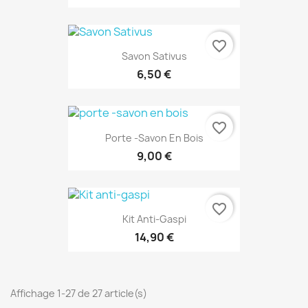
favorite_border
Savon Sativus
6,50 €
favorite_border
Porte -savon En Bois
9,00 €
favorite_border
Kit Anti-Gaspi
14,90 €
Affichage 1-27 de 27 article(s)