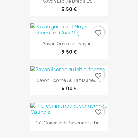
Savon Lait De Brebis Et...
5,50 €
favorite_border
Savon Gommant Noyau...
5,50 €
favorite_border
Savon Licorne Au Lait D'ânesse
6,00 €
favorite_border
Pré-Commande Savonnerie Du...