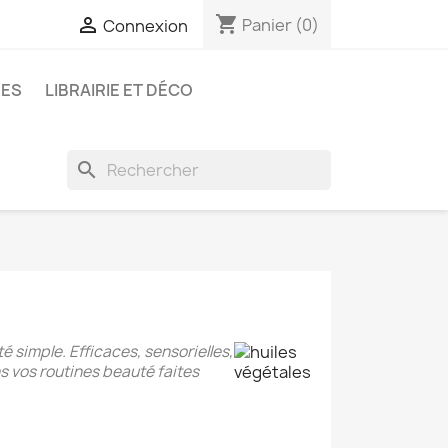
shopping_cart

Panier
(0)
Connexion
RES
LIBRAIRIE ET DÉCO
search
é simple. Efficaces, sensorielles,
ns vos routines beauté faites