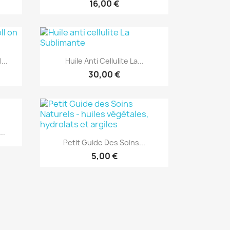
16,00 €
Aperçu rapide

...
Huile Anti Cellulite La...
30,00 €
..
Aperçu rapide

Petit Guide Des Soins...
5,00 €
EXCLUSIVITÉ WEB