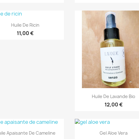
Aperçu rapide

Huile De Ricin
11,00 €
Aperçu rapide

Huile De Lavande Bio
12,00 €
Aperçu rapide
Aperçu rapide


ile Apaisante De Cameline
Gel Aloe Vera