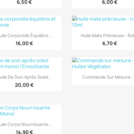
6,50 €
6,00 €
Aperçu rapide
Aperçu rapide


uile Corporelle Équilibre...
Huile Mate Précieuse - Roll
16,00 €
6,70 €
Aperçu rapide
Aperçu rapide


uile De Soin Après Soleil...
Commande Sur Mesure -.
20,00 €
Aperçu rapide

uile Corps Nourrissante...
14,90 €