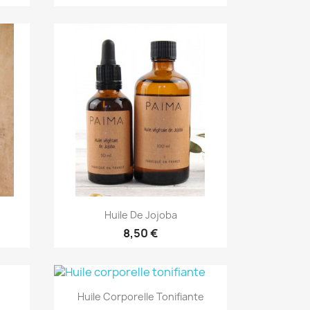
Aperçu rapide

Huile De Jojoba
8,50 €
Aperçu rapide

Huile Corporelle Tonifiante