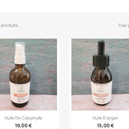
16 produits.
Trier 
Aperçu rapide
Aperçu rapide


Huile De Calophylle
Huile D'argan
19,00 €
15,00 €