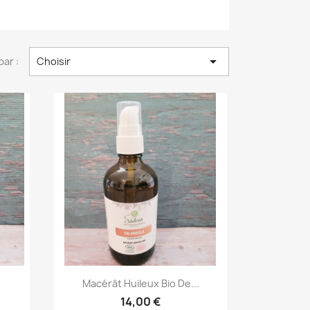

par :
Choisir
Aperçu rapide

Macérât Huileux Bio De...
14,00 €