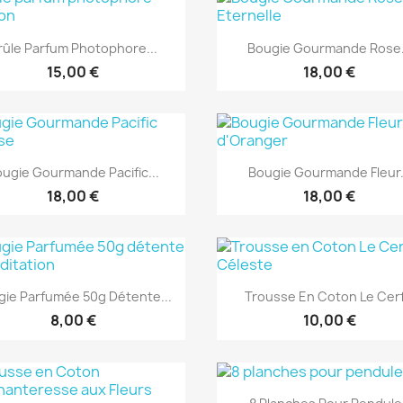
Aperçu rapide
Aperçu rapide


rûle Parfum Photophore...
Bougie Gourmande Rose.
15,00 €
18,00 €
Aperçu rapide
Aperçu rapide


ugie Gourmande Pacific...
Bougie Gourmande Fleur.
18,00 €
18,00 €
Aperçu rapide
Aperçu rapide


gie Parfumée 50g Détente...
Trousse En Coton Le Cerf.
8,00 €
10,00 €
Aperçu rapide
