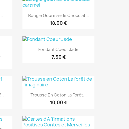
Aperçu rapide

..
Bougie Gourmande Chocolat...
18,00 €
Aperçu rapide

Fondant Coeur Jade
..
7,50 €
Aperçu rapide

..
Trousse En Coton La Forêt...
10,00 €