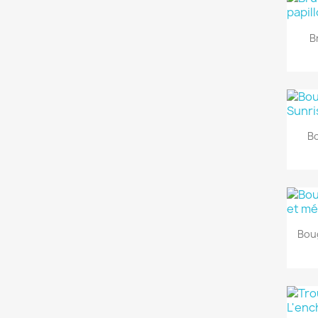
B
Bo
Bou