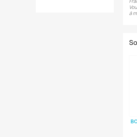
Fra
Vou
à m
So
BO