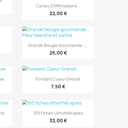
es
Aperçu rapide

Cartes D'Affirmations...
22,00 €
Aperçu rapide

Grande Bougie Gourmande -...
25,00 €
Aperçu rapide

se
Fondant Coeur Grenat
7,50 €
Aperçu rapide

ine
100 Fiches Lithothérapies
32,00 €