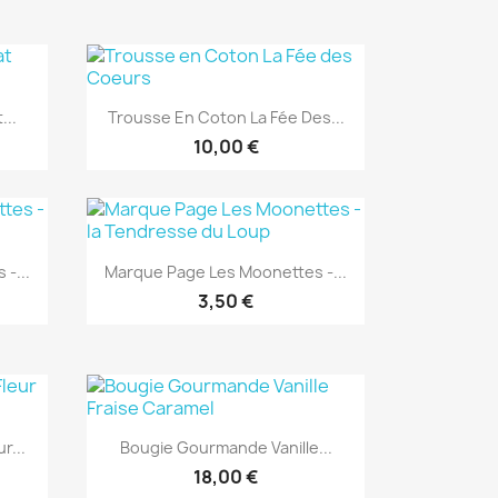
Aperçu rapide

...
Trousse En Coton La Fée Des...
10,00 €
Aperçu rapide

-...
Marque Page Les Moonettes -...
3,50 €
Aperçu rapide

r...
Bougie Gourmande Vanille...
18,00 €