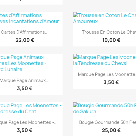
Aperçu rapide
Aperçu rapide


Cartes D'Affirmations...
Trousse En Coton Le Chat
22,00 €
10,00 €
Aperçu rapide

Marque Page Les Moonettes 
Aperçu rapide

Marque Page Animaux...
3,50 €
3,50 €
Aperçu rapide
Aperçu rapide


que Page Les Moonettes -...
Bougie Gourmande 50h Fleu
3,50 €
25,00 €