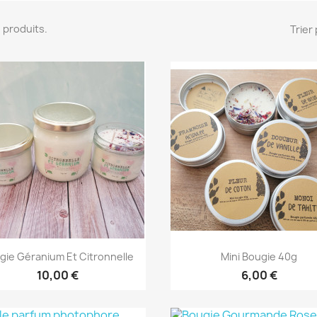
70 produits.
Trier 
Aperçu rapide
Aperçu rapide


gie Géranium Et Citronnelle
Mini Bougie 40g
10,00 €
6,00 €