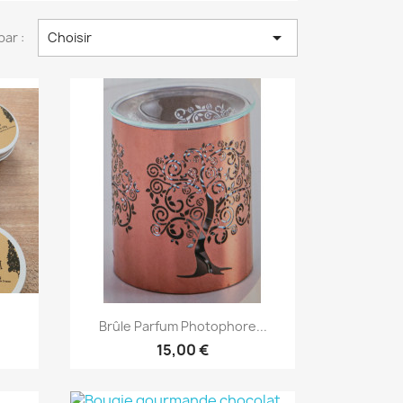

par :
Choisir
Aperçu rapide

Brûle Parfum Photophore...
15,00 €