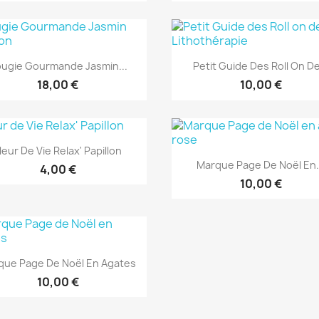
Aperçu rapide
Aperçu rapide


ugie Gourmande Jasmin...
Petit Guide Des Roll On De
18,00 €
10,00 €
Aperçu rapide

leur De Vie Relax' Papillon
Aperçu rapide

Marque Page De Noël En.
4,00 €
EXCLUSIVIT
10,00 €
Aperçu rapide

que Page De Noël En Agates
10,00 €