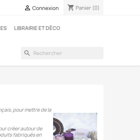
shopping_cart

Panier
(0)
Connexion
RES
LIBRAIRIE ET DÉCO
search
nçais, pour mettre de la
our créer autour de
oduits fabriqués en