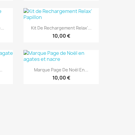
Aperçu rapide

...
Kit De Rechargement Relax'...
10,00 €
Aperçu rapide

..
Marque Page De Noël En...
É WEB
10,00 €