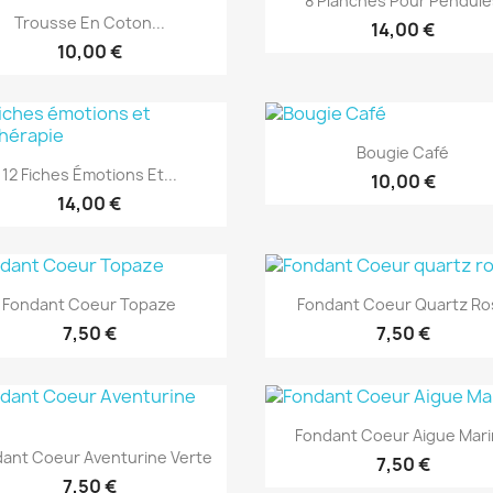
8 Planches Pour Pendul
Aperçu rapide

Trousse En Coton...
14,00 €
10,00 €
Aperçu rapide

Bougie Café
Aperçu rapide

12 Fiches Émotions Et...
10,00 €
14,00 €
Aperçu rapide
Aperçu rapide


Fondant Coeur Topaze
Fondant Coeur Quartz Ro
7,50 €
7,50 €
Aperçu rapide

Fondant Coeur Aigue Mar
Aperçu rapide

ant Coeur Aventurine Verte
7,50 €
7,50 €