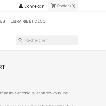
shopping_cart

Panier
(0)
Connexion
RES
LIBRAIRIE ET DÉCO
search
RT
fum frais et tonique, et offrez-vous une