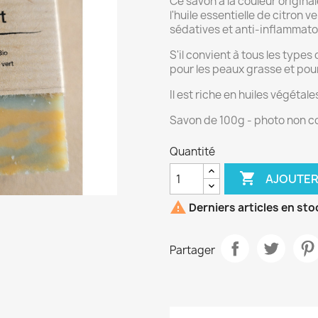
Ce savon à la couleur origina
l'huile essentielle de citron
sédatives et anti-inflammatoi
S'il convient à tous les type
pour les peaux grasse et pou
Il est riche en huiles végétale
Savon de 100g - photo non c
Quantité

AJOUTER

Derniers articles en sto
Partager