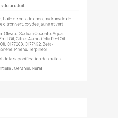
ls du produit
ve, huile de noix de coco, hydroxyde de
e citron vert, oxydes jaune et vert
ium Olivate, Sodium Cocoate, Aqua,
uit Oil, Citrus Aurantifolia Peel Oil
Oil, CI 77288, CI 77492, Beta-
monene, Pinene, Terpineol
t de la saponification des huiles
tielle : Géranial, Néral