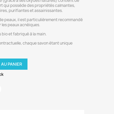
le (grâce à ses oxydes naturels) contient de
 vert qui possède des propriétés calmantes,
res, purifiantes et assainissantes.
s de peaux, il est particulièrement recommandé
r les peaux acnéiques.
s bio et fabriqué à la main.
ontractuelle, chaque savon étant unique
 AU PANIER
ck