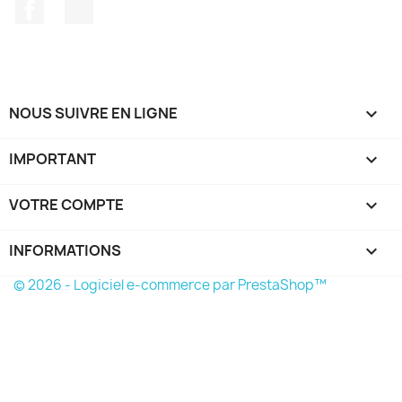
Facebook
Instagram
NOUS SUIVRE EN LIGNE

IMPORTANT

VOTRE COMPTE

INFORMATIONS
keyboard_arrow_down
© 2026 - Logiciel e-commerce par PrestaShop™