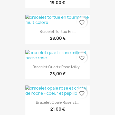
19,00 €
favorite_border
Bracelet Tortue En...
28,00 €
favorite_border
Bracelet Quartz Rose Milky...
25,00 €
favorite_border
Bracelet Opale Rose Et...
21,00 €