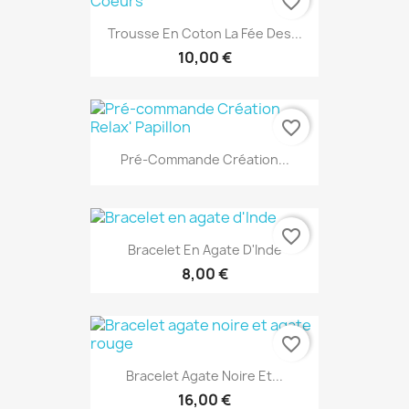
favorite_border
Trousse En Coton La Fée Des...
10,00 €
favorite_border
Pré-Commande Création...
favorite_border
Bracelet En Agate D'Inde
8,00 €
favorite_border
Bracelet Agate Noire Et...
16,00 €