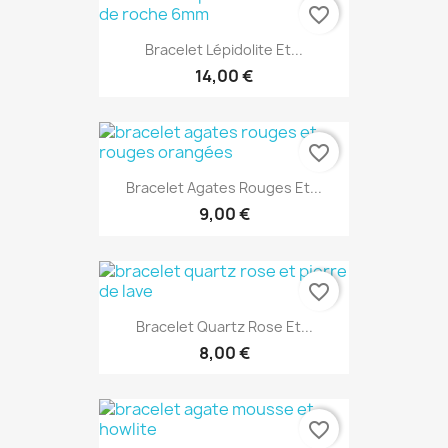
favorite_border
Bracelet Lépidolite Et...
14,00 €
favorite_border
Bracelet Agates Rouges Et...
9,00 €
favorite_border
Bracelet Quartz Rose Et...
8,00 €
favorite_border