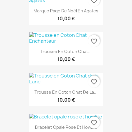
favorite_border
Marque Page De Noël En Agates
10,00 €
favorite_border
Trousse En Coton Chat...
10,00 €
favorite_border
Trousse En Coton Chat De La...
10,00 €
favorite_border
Bracelet Opale Rose Et Howlite