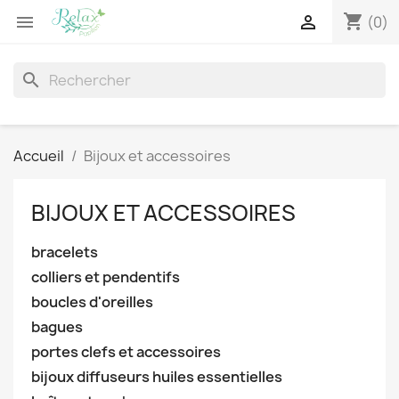
shopping_cart


(0)
search
Accueil
Bijoux et accessoires
BIJOUX ET ACCESSOIRES
bracelets
colliers et pendentifs
boucles d'oreilles
bagues
portes clefs et accessoires
bijoux diffuseurs huiles essentielles