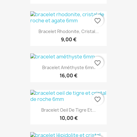
favorite_border
Bracelet Rhodonite, Cristal...
9,00 €
favorite_border
Bracelet Améthyste 6mm
16,00 €
favorite_border
Bracelet Oeil De Tigre Et...
10,00 €