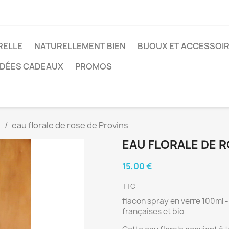
RELLE
NATURELLEMENT BIEN
BIJOUX ET ACCESSOI
IDÉES CADEAUX
PROMOS
s
eau florale de rose de Provins
EAU FLORALE DE R
15,00 €
TTC
flacon spray en verre 100ml 
françaises et bio