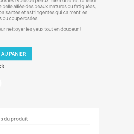
ous les types de peaux. Elle a un effet tenseur
e belle alliée des peaux matures ou fatiguées,
apaisantes et astringentes qui calment les
s ou couperosées.
pour nettoyer les yeux tout en douceur !
 AU PANIER
ck
ls du produit