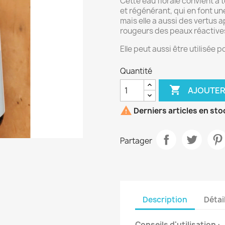
Cette eau florale convient à t
et régénérant, qui en font un
mais elle a aussi des vertus 
rougeurs des peaux réactive
Elle peut aussi être utilisée 
Quantité

AJOUTER

Derniers articles en sto
Partager
Description
Détai
Conseils d'utilisation :