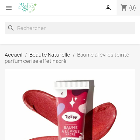
shopping_cart


(0)
search
Accueil
Beauté Naturelle
Baume à lèvres teinté
parfum cerise effet nacré