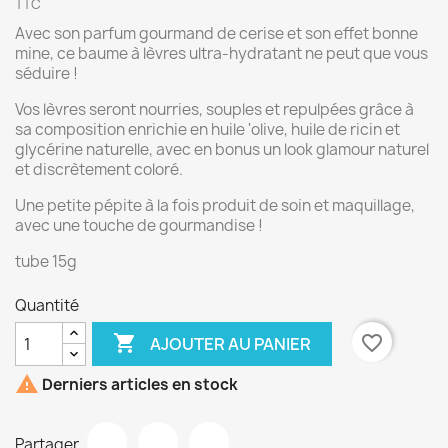
TTC
Avec son parfum gourmand de cerise et son effet bonne
mine, ce baume à lèvres ultra-hydratant ne peut que vous
séduire !
Vos lèvres seront nourries, souples et repulpées grâce à
sa composition enrichie en huile 'olive, huile de ricin et
glycérine naturelle, avec en bonus un look glamour naturel
et discrètement coloré.
Une petite pépite à la fois produit de soin et maquillage,
avec une touche de gourmandise !
tube 15g
Quantité

favorite_border
AJOUTER AU PANIER

Derniers articles en stock
Partager